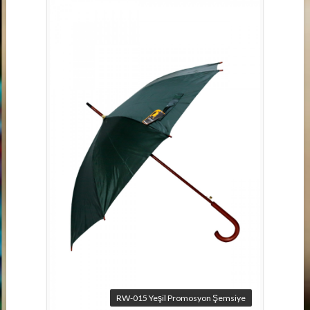
RW-015 Yeşil Promosyon Şemsiye