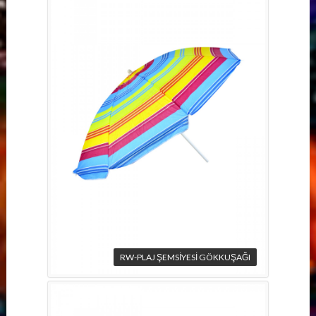
RW-PLAJ ŞEMSİYESİ GÖKKUŞAĞI