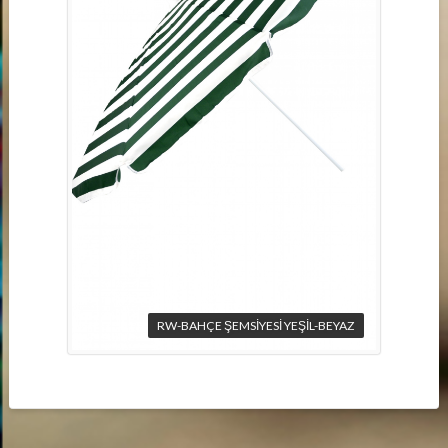
RW-BAHÇE ŞEMSİYESİ YEŞİL-BEYAZ