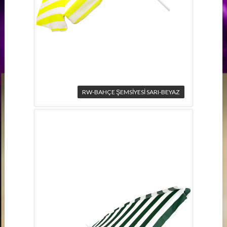
RW-BAHÇE ŞEMSİYESİ SARI-BEYAZ